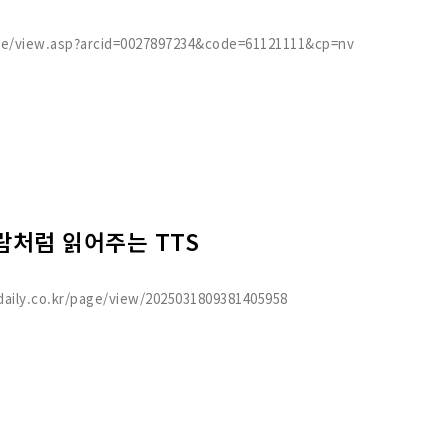
cle/view.asp?arcid=0027897234&code=61121111&cp=nv
람처럼 읽어주는 TTS
aily.co.kr/page/view/2025031809381405958