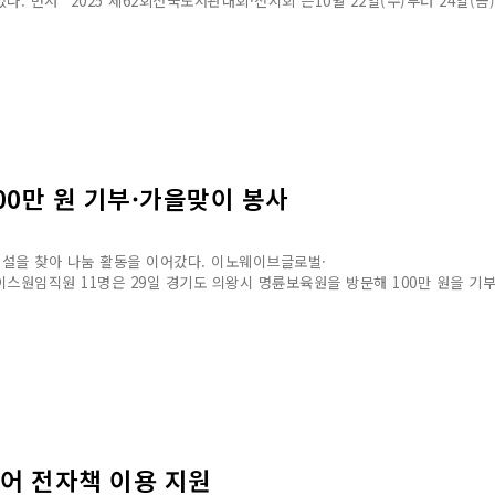
. 먼저 *2025 제62회전국도서관대회·전시회’는10월 22일(수)부터 24일(금
0만 원 기부·가을맞이 봉사
설을 찾아 나눔 활동을 이어갔다. 이노웨이브글로벌·
스원임직원 11명은 29일 경기도 의왕시 명륜보육원을 방문해 100만 원을 
어 전자책 이용 지원