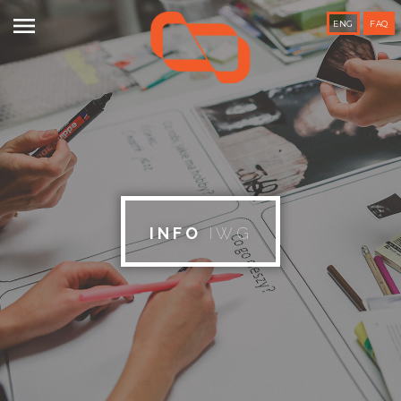

ENG
FAQ
INFO
IWG